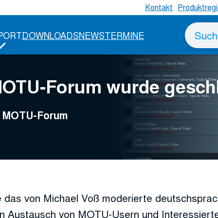
Kontakt
Produktregi
Suche
PORT
DOWNLOADS
NEWS
TERMINE
nach
MOTU-Forum wurde gesch
ge MOTU-Forum
 das von Michael Voß moderierte deutschspr
n Austausch von MOTU-Usern und Interessierte