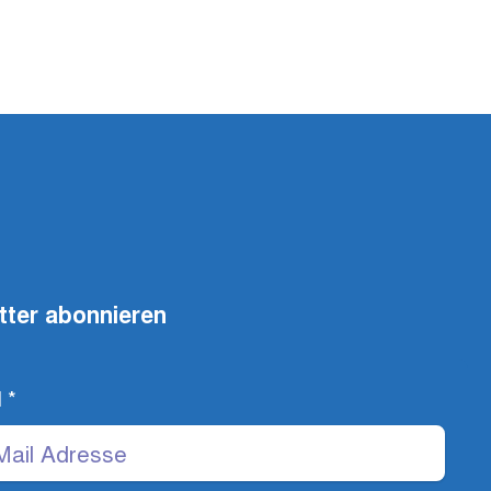
tter abonnieren
l
*