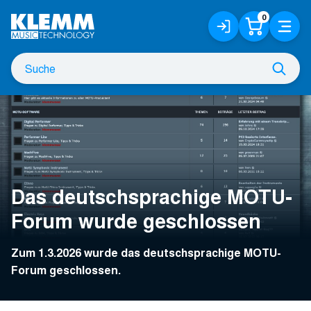
Zum
0
Anmelden
Warenko
Menü
Hauptinhalt
/
Registrieren
Suche
Such
nach
Das deutschsprachige MOTU-
Forum wurde geschlossen
Zum 1.3.2026 wurde das deutschsprachige MOTU-
Forum geschlossen.