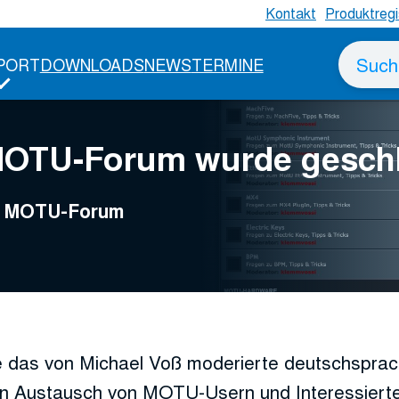
Kontakt
Produktregi
Suche
PORT
DOWNLOADS
NEWS
TERMINE
nach
MOTU-Forum wurde gesch
ge MOTU-Forum
 das von Michael Voß moderierte deutschspr
n Austausch von MOTU-Usern und Interessierte