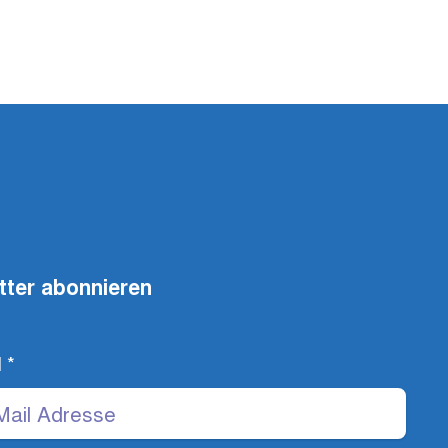
tter abonnieren
l
*