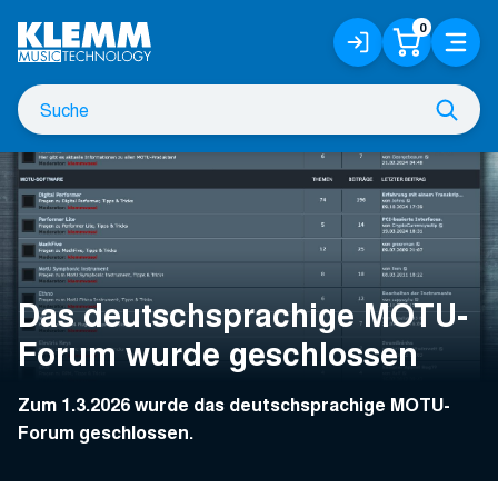
Zum
0
Anmelden
Warenko
Menü
Hauptinhalt
/
Registrieren
Suche
Such
nach
Das deutschsprachige MOTU-
Forum wurde geschlossen
Zum 1.3.2026 wurde das deutschsprachige MOTU-
Forum geschlossen.