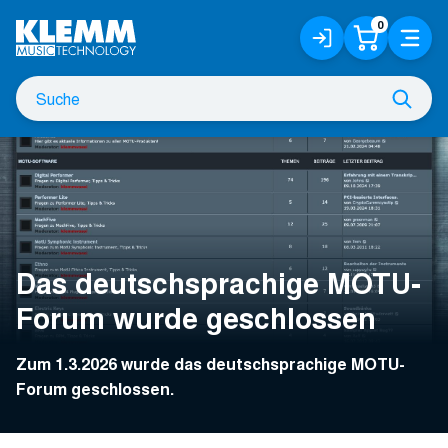
Zum
0
Anmelden
Warenko
Menü
Hauptinhalt
/
Registrieren
Suche
Such
nach
Das deutschsprachige MOTU-
Forum wurde geschlossen
Zum 1.3.2026 wurde das deutschsprachige MOTU-
Forum geschlossen.