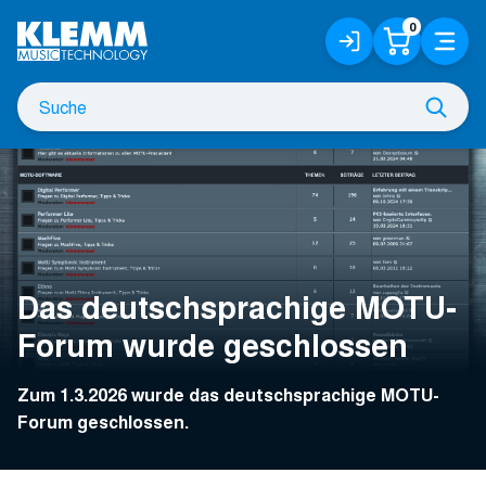
Zum
0
Anmelden
Warenko
Menü
Hauptinhalt
/
Registrieren
Suche
Such
nach
Das deutschsprachige MOTU-
Forum wurde geschlossen
Zum 1.3.2026 wurde das deutschsprachige MOTU-
Forum geschlossen.