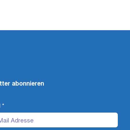
tter abonnieren
l
*