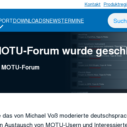
Kontakt
Produktregi
Suche
PORT
DOWNLOADS
NEWS
TERMINE
nach
MOTU-Forum wurde gesch
ge MOTU-Forum
 das von Michael Voß moderierte deutschspr
n Austausch von MOTU-Usern und Interessierte