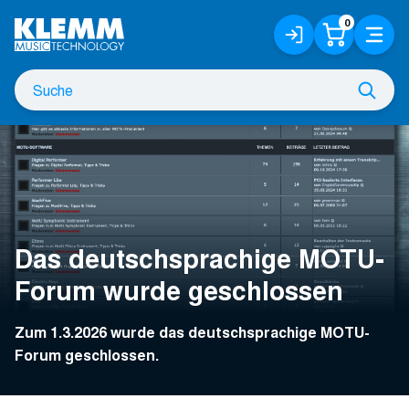
Zum
0
Anmelden
Warenko
Menü
Hauptinhalt
/
Registrieren
Suche
Such
nach
Das deutschsprachige MOTU-
Forum wurde geschlossen
Zum 1.3.2026 wurde das deutschsprachige MOTU-
Forum geschlossen.