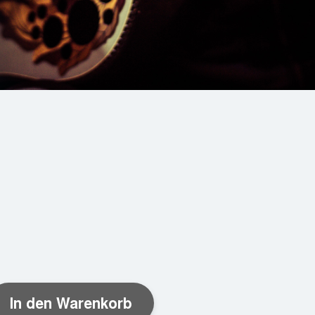
cher
ueller
is
,95 €.
In den Warenkorb