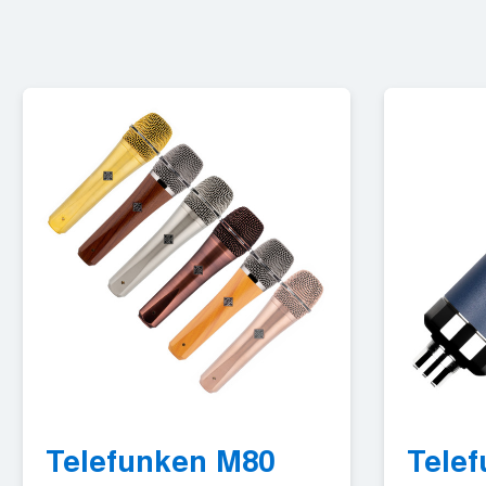
Telefunken M80
Tele