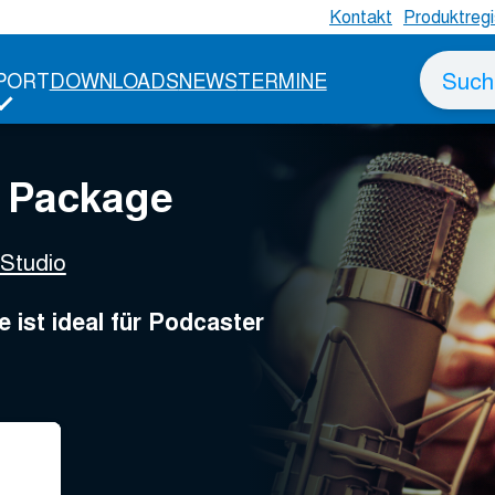
Kontakt
Produktregi
ckage
Suche
PORT
DOWNLOADS
NEWS
TERMINE
nach
t Package
Studio
st ideal für Podcaster