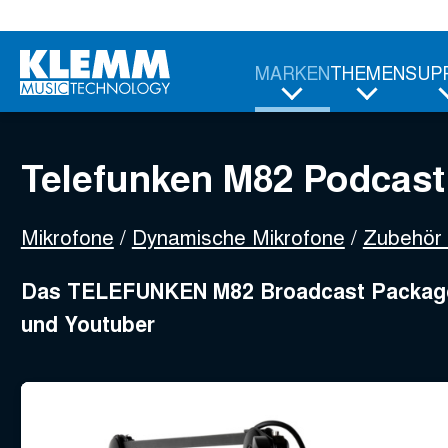
Zum
Telefunken M82 Podcast Pa
Hauptinhalt
Ursprünglicher
Aktueller
759,00
€
599,95
€
MARKEN
THEMEN
SUP
Preis
Preis
war:
ist:
759,00 €
599,95 €.
Telefunken M82 Podcas
Mikrofone
Dynamische Mikrofone
Zubehör 
Das TELEFUNKEN M82 Broadcast Package i
und Youtuber