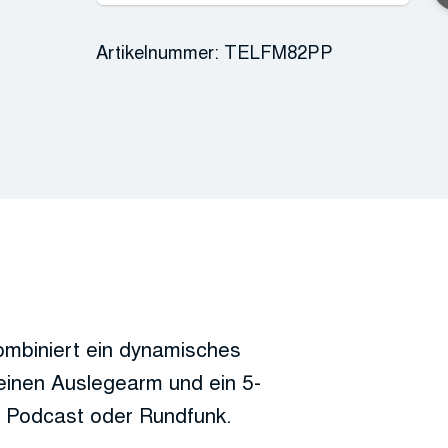
Podcast
Artikelnummer:
TELFM82PP
Package
Menge
iniert ein dynamisches
inen Auslegearm und ein 5-
 Podcast oder Rundfunk.