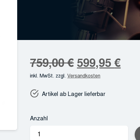
Ursprüngli
Akt
759,00
€
599,95
€
inkl. MwSt.
zzgl.
Versandkosten
Preis
Pre
Artikel ab Lager lieferbar
war:
ist:
759,00 €
599
Anzahl
Telefunken
M82