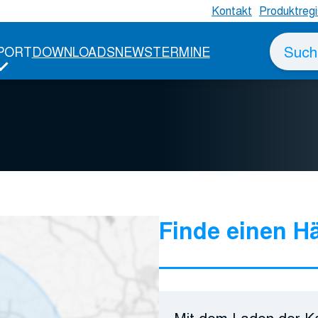
Kontakt
Produktregi
Suche
PORT
DOWNLOADS
NEWS
TERMINE
nach
Finde einen Hä
Mit dem Laden der Ka