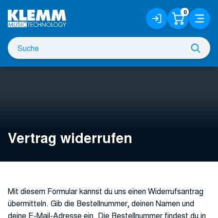
Zum
0
Anmelden
Warenko
Menü
Hauptinhalt
/
Registrieren
Suche
Such
nach
Vertrag widerrufen
Mit diesem Formular kannst du uns einen Widerrufsantrag
übermitteln. Gib die Bestellnummer, deinen Namen und
deine E-Mail-Adresse ein. Die Bestellnummer findest du in