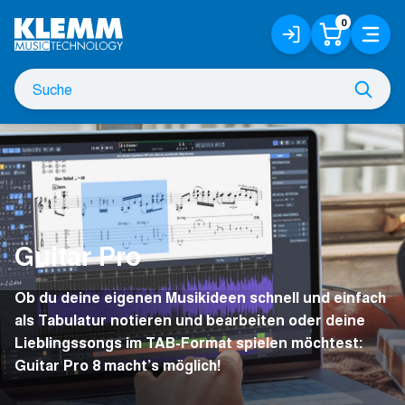
Zum
0
Anmelden
Warenko
Menü
Hauptinhalt
/
Registrieren
Suche
Such
nach
Guitar Pro
Ob du deine eigenen Musikideen schnell und einfach
als Tabulatur notieren und bearbeiten oder deine
Lieblingssongs im TAB-Format spielen möchtest:
Guitar Pro 8 macht’s möglich!