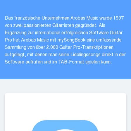
Das französische Unternehmen Arobas Music wurde 1997
von zwei passionierten Gitarristen gegründet. Als
Ergänzung zur international erfolgreichen Software Guitar
Pro hat Arobas Music mit mySongBook eine umfassende
Sammlung von über 2.000 Guitar Pro-Transkriptionen
aufgelegt, mit denen man seine Lieblingssongs direkt in der
Software aufrufen und im TAB-Format spielen kann.