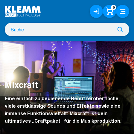
Zum
0
Anmelden
Warenko
Menü
Hauptinhalt
/
Registrieren
Suche
Such
nach
Mixcraft
Eine einfach zu bedienende Benutzeroberfläche,
viele erstklassige Sounds und Effekte sowie eine
immense Funktionsvielfalt: Mixcraft ist dein
ultimatives „Craftpaket“ für die Musikproduktion.