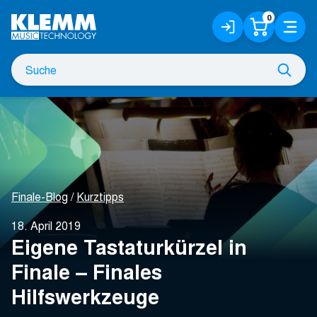
Zum
0
Anmelden
Warenko
Menü
Hauptinhalt
/
Registrieren
Suche
Such
nach
Finale-Blog
Kurztipps
18. April 2019
Eigene Tastaturkürzel in
Finale – Finales
Hilfswerkzeuge