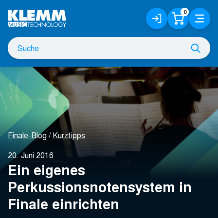
Zum
0
Anmelden
Warenko
Menü
Hauptinhalt
/
Registrieren
Suche
Such
nach
Finale-Blog
Kurztipps
20. Juni 2016
Ein eigenes
Perkussionsnotensystem in
Finale einrichten