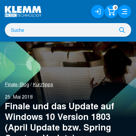
Zum
0
Anmelden
Warenko
Menü
Hauptinhalt
/
Registrieren
Suche
Such
nach
Finale-Blog
Kurztipps
25. Mai 2018
Finale und das Update auf
Windows 10 Version 1803
(April Update bzw. Spring