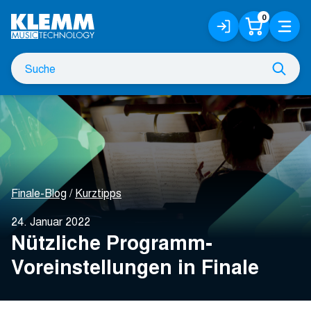
Zum
0
Anmelden
Warenko
Menü
Hauptinhalt
/
Registrieren
Suche
Such
nach
Finale-Blog
Kurztipps
24. Januar 2022
Nützliche Programm-
Voreinstellungen in Finale