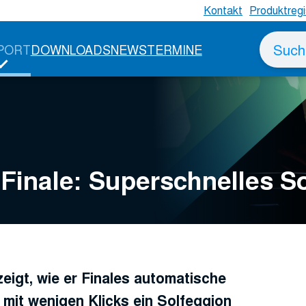
Kontakt
Produktregi
Suche
PORT
DOWNLOADS
NEWS
TERMINE
nach
 Finale: Superschnelles S
eigt, wie er Finales automatische
mit wenigen Klicks ein Solfeggion