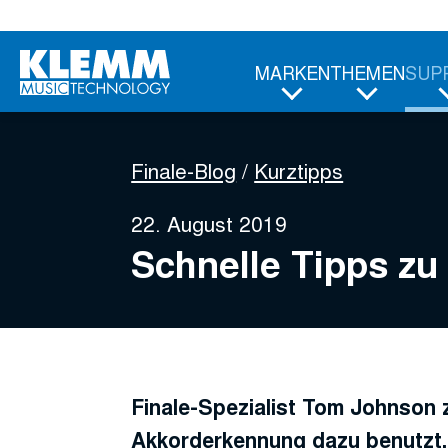
Zum
Hauptinhalt
MARKEN
THEMEN
SUP
Finale-Blog
Kurztipps
22. August 2019
Schnelle Tipps zu
Finale-Spezialist Tom Johnson z
Akkorderkennung dazu benutzt, 