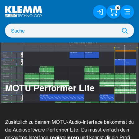
Zum
0
Anmelden
Warenko
Menü
Hauptinhalt
/
Registrieren
Suche
Such
nach
MOTU Performer Lite
Zusätzlich zu deinem MOTU-Audio-Interface bekommst du
die Audiosoftware Performer Lite. Du musst einfach dein
gekauftes Interface
registrieren
und kannst dir die Profi-