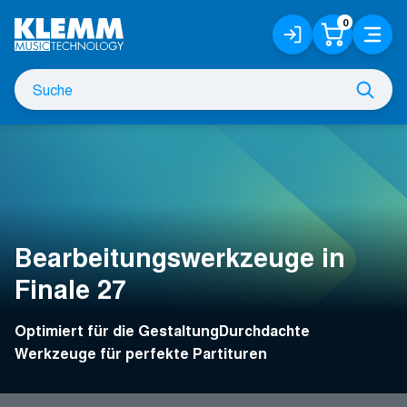
Zum
0
Anmelden
Warenko
Menü
Hauptinhalt
/
Registrieren
Suche
Such
nach
Bearbeitungswerkzeuge in
Finale 27
Optimiert für die GestaltungDurchdachte
Werkzeuge für perfekte Partituren