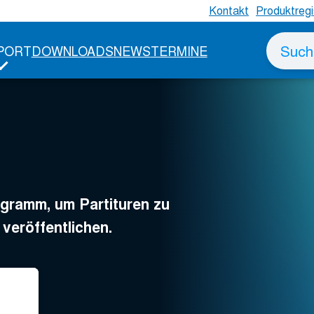
Kontakt
Produktregi
Suche
PORT
DOWNLOADS
NEWS
TERMINE
nach
ogramm, um Partituren zu
 veröffentlichen.