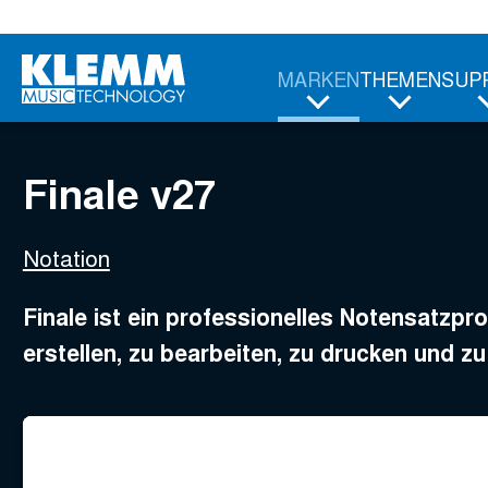
Zum
Finale v27
Hauptinhalt
ab
99,95
€
MARKEN
THEMEN
SUP
Finale v27
Notation
Finale ist ein professionelles Notensatzpr
erstellen, zu bearbeiten, zu drucken und zu