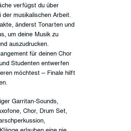
äche verfügst du über
 der musikalischen Arbeit.
Takte, änderst Tonarten und
us, um deine Musik zu
 und auszudrucken.
rangement für deinen Chor
er und Studenten entwerfen
en möchtest – Finale hilft
en.
siger Garritan-Sounds,
axofone, Chor, Drum Set,
Marschperkussion,
Klänge erlauben eine nie