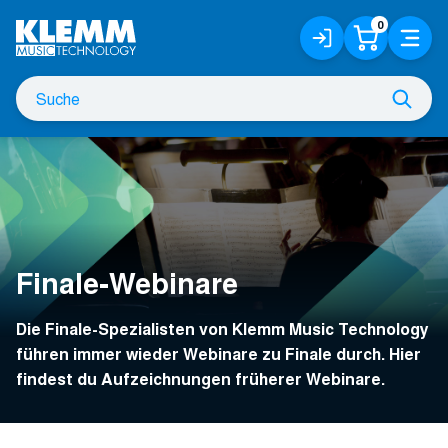
Zum
0
Anmelden
Warenko
Menü
Hauptinhalt
/
Registrieren
Suche
Such
nach
Finale-Webinare
Die Finale-Spezialisten von Klemm Music Technology
führen immer wieder Webinare zu Finale durch. Hier
findest du Aufzeichnungen früherer Webinare.