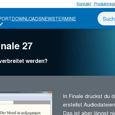
Kontakt
Produktregi
Suche
PORT
DOWNLOADS
NEWS
TERMINE
nach
inale 27
 verbreitet werden?
In Finale druckst du d
erstellst Audiodateie
Das ist aber längst nic