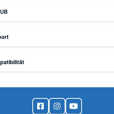
PUB
port
tibilität