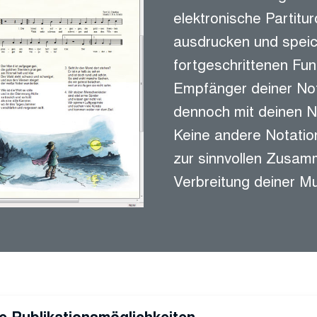
elektronische Partitu
ausdrucken und speich
fortgeschrittenen Fun
Empfänger deiner Not
dennoch mit deinen N
Keine andere Notation
zur sinnvollen Zusam
Verbreitung deiner Mu
ie Publikationsmöglichkeiten