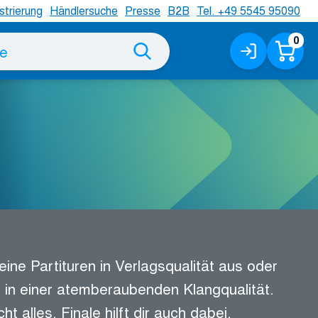
strierung
Händlersuche
Presse
B2B
Tel. +49 5545 95090
0
Anmeld
Wa
Suche
/
Registri
eine Partituren in Verlagsqualität aus oder
n in einer atemberaubenden Klangqualität.
ht alles. Finale hilft dir auch dabei,