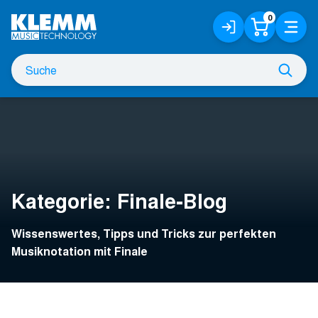
Zum
0
Anmelden
Warenko
Menü
Hauptinhalt
/
Registrieren
Suche
Such
nach
Kategorie:
Finale-Blog
Wissenswertes, Tipps und Tricks zur perfekten
Musiknotation mit Finale