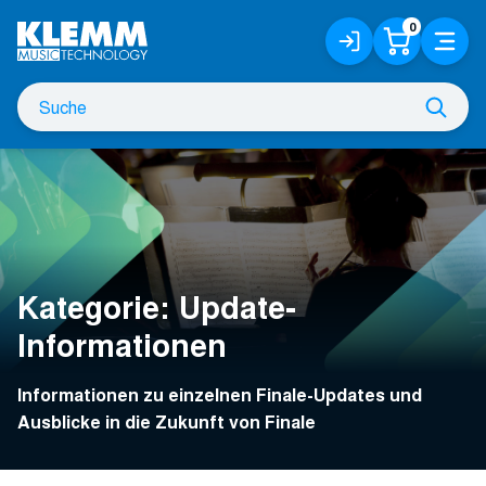
Zum
0
Anmelden
Warenko
Menü
Hauptinhalt
/
Registrieren
Suche
Such
nach
Kategorie:
Update-
Informationen
Informationen zu einzelnen Finale-Updates und
Ausblicke in die Zukunft von Finale