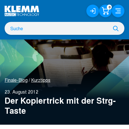
Zum
0
Anmelden
Warenko
Menü
Hauptinhalt
/
Registrieren
Suche
Such
nach
Finale-Blog
Kurztipps
23. August 2012
Der Kopiertrick mit der Strg-
Taste