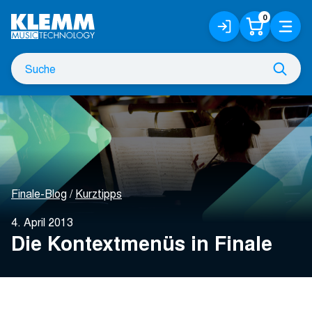
Zum
0
Anmelden
Warenko
Menü
Hauptinhalt
/
Registrieren
Suche
Such
nach
Finale-Blog
Kurztipps
4. April 2013
Die Kontextmenüs in Finale