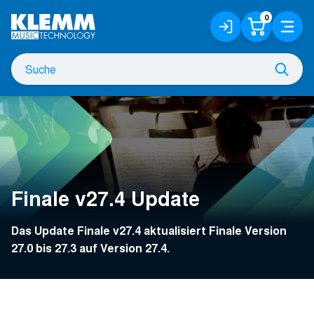
Zum
0
Anmelden
Warenko
Menü
Hauptinhalt
/
Registrieren
Suche
Such
nach
Finale v27.4 Update
Das Update Finale v27.4 aktualisiert Finale Version
27.0 bis 27.3 auf Version 27.4.