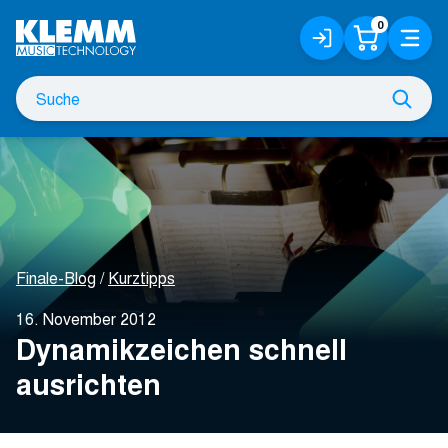
Zum
0
Anmelden
Warenko
Menü
Hauptinhalt
/
Registrieren
Suche
Such
nach
Finale-Blog
Kurztipps
16. November 2012
Dynamikzeichen schnell
ausrichten