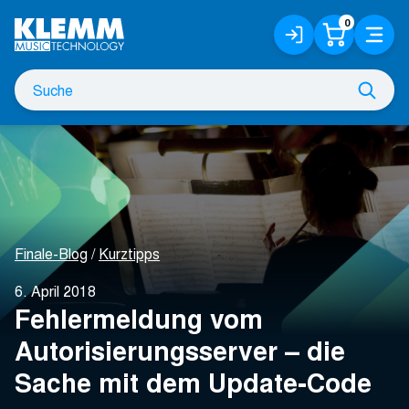
Zum
0
Anmelden
Warenko
Menü
Hauptinhalt
/
Registrieren
Suche
Such
nach
Finale-Blog
Kurztipps
6. April 2018
Fehlermeldung vom
Autorisierungsserver – die
Sache mit dem Update-Code