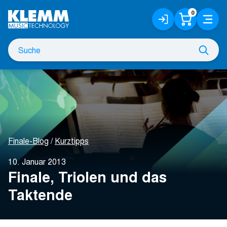
Zum
0
Anmelden
Warenko
Menü
Hauptinhalt
/
Registrieren
Suche
Such
nach
Finale-Blog
Kurztipps
10. Januar 2013
Finale, Triolen und das
Taktende