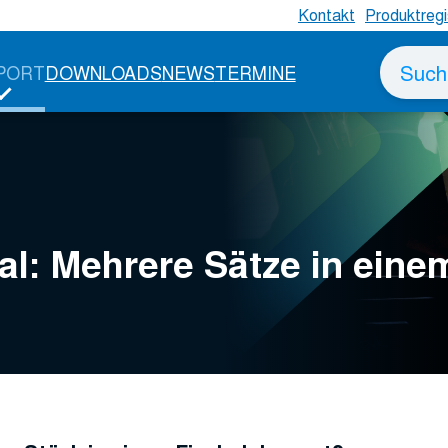
Kontakt
Produktregi
Suche
PORT
DOWNLOADS
NEWS
TERMINE
nach
ial: Mehrere Sätze in ei