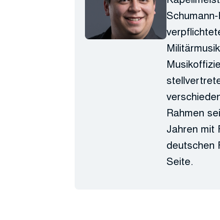
Schumann-H
verpflichtet
Militärmusi
Musikoffizi
stellvertre
verschiede
Rahmen sein
Jahren mit 
deutschen F
Seite.