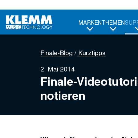
Zum
Hauptinhalt
MARKEN
THEMEN
SUP
Finale-Blog
Kurztipps
2. Mai 2014
Finale-Videotutor
notieren