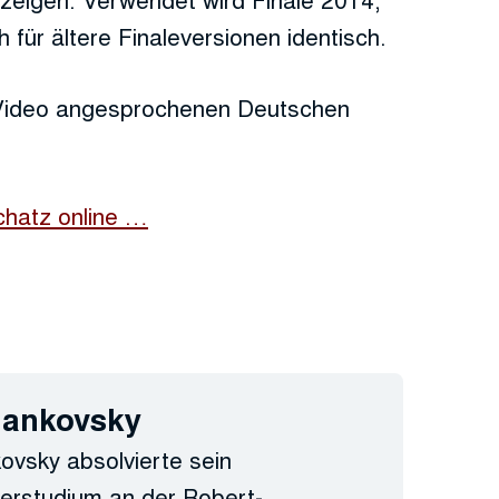
 für ältere Finaleversionen identisch.
 Video angesprochenen Deutschen
chatz online …
Jankovsky
ovsky absolvierte sein
erstudium an der Robert-