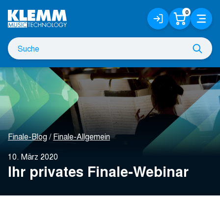
Zum
0
Anmelden
Warenko
Menü
Hauptinhalt
/
Registrieren
Suche
Such
nach
Finale-Blog
Finale-Allgemein
10. März 2020
Ihr privates Finale-Webinar