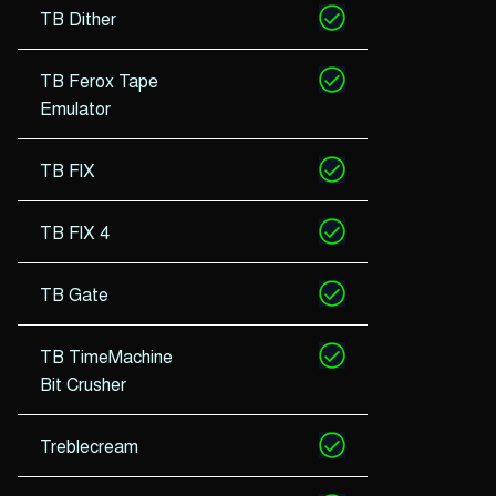
TB Dither
TB Ferox Tape
Emulator
TB FlX
TB FlX 4
TB Gate
TB TimeMachine
Bit Crusher
Treblecream