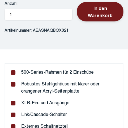
Anzahl
In den
AEA
Warenkorb
Snaqbox
V2
Artikelnummer:
AEASNAQBOX021
Menge
500-Series-Rahmen für 2 Einschübe
Robustes Stahlgehäuse mit klarer oder
orangener Acryl-Seitenplatte
XLR-Ein- und Ausgänge
Link/Cascade-Schalter
Externes Schaltnetzteil