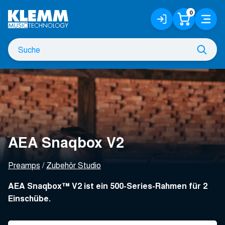
Zum
0
Anmelden
Warenko
Menü
Hauptinhalt
/
Registrieren
Suche
Such
nach
AEA Snaqbox V2
Preamps
Zubehör Studio
AEA Snaqbox™ V2 ist ein 500-Series-Rahmen für 2
Einschübe.