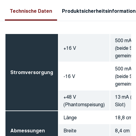
Technische Daten
Produktsicherheitsinformatio
500 mA
+16 V
(beide Sl
gemeinsa
500 mA
Stromversorgung
-16 V
(beide Sl
gemeinsa
+48 V
13 mA (p
(Phantomspeisung)
Slot)
Länge
18,8 cm
Abmessungen
Breite
8,4 cm