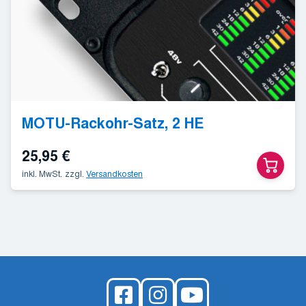
MOTU-Rackohr-Satz, 2 HE
25,95
€
inkl. MwSt.
zzgl.
Versandkosten