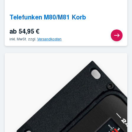
Telefunken M80/M81 Korb
ab
54,95
€
inkl. MwSt.
zzgl.
Versandkosten