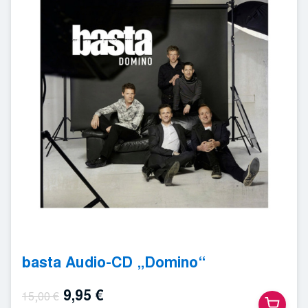
basta Audio-CD „Domino“
Ursprünglicher
Aktueller
9,95
€
15,00
€