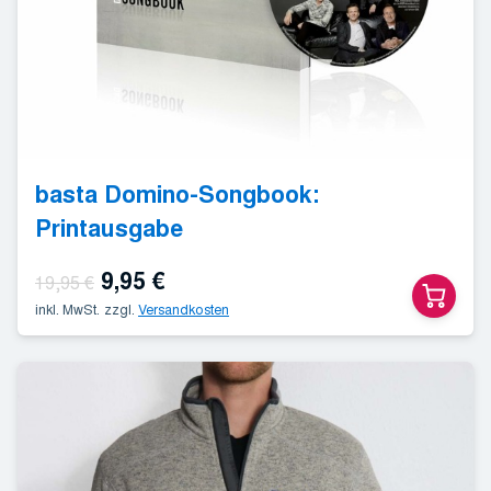
basta Domino-Songbook:
Printausgabe
Ursprünglicher
Aktueller
9,95
€
19,95
€
inkl. MwSt.
Preis
zzgl.
Versandkosten
Preis
war:
ist:
19,95 €
9,95 €.