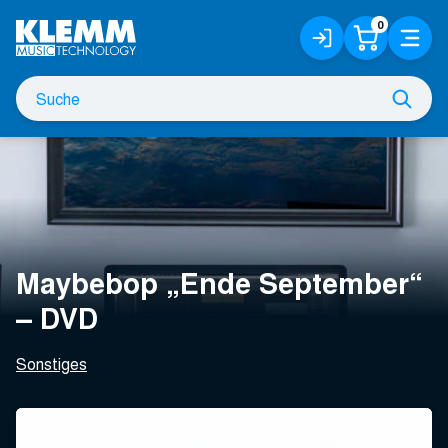
Zum
0
Anmelden
Warenko
Menü
Hauptinhalt
/
Registrieren
Suche
Such
nach
Maybebop „Ende September“
– DVD
Sonstiges