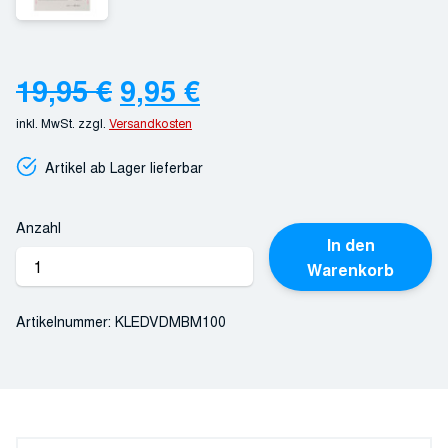
Ursprünglicher
Aktueller
19,95
€
9,95
€
inkl. MwSt.
zzgl.
Versandkosten
Preis
Preis
Artikel ab Lager lieferbar
war:
ist:
19,95 €
9,95 €.
Anzahl
In den
Maybebop
Warenkorb
„Ende
September“
Artikelnummer:
KLEDVDMBM100
-
DVD
Menge