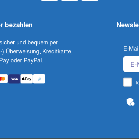
r bezahlen
Newsle
sicher und bequem per
E-Mai
t-) Überweisung, Kreditkarte,
Pay oder PayPal.
I