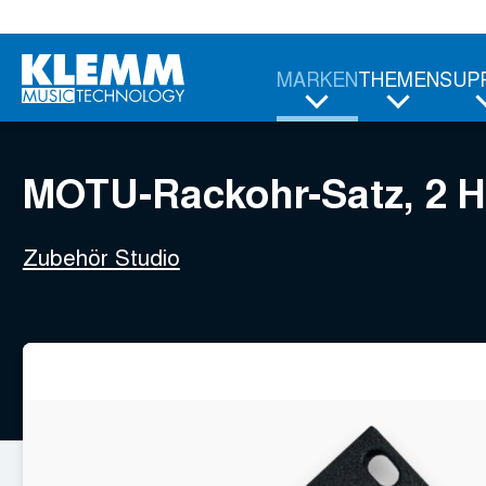
Zum
MOTU-Rackohr-Satz, 2 HE
Hauptinhalt
25,95
€
MARKEN
THEMEN
SUP
MOTU-Rackohr-Satz, 2 
Zubehör Studio