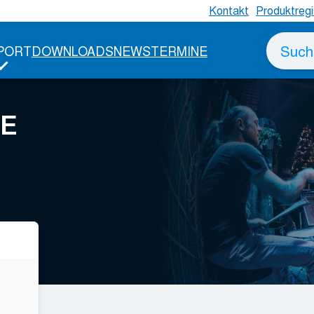
Kontakt
Produktregi
Suche
PORT
DOWNLOADS
NEWS
TERMINE
nach
HE