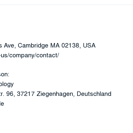
s Ave, Cambridge MA 02138, USA
-us/company/contact/
son:
ology
tr. 96, 37217 Ziegenhagen, Deutschland
de