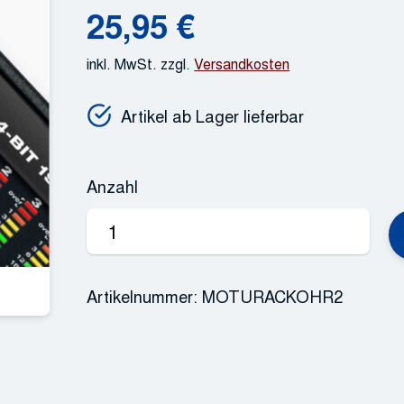
25,95
€
inkl. MwSt.
zzgl.
Versandkosten
Artikel ab Lager lieferbar
Anzahl
MOTU-
Rackohr-
Satz,
Artikelnummer:
MOTURACKOHR2
2
HE
Menge