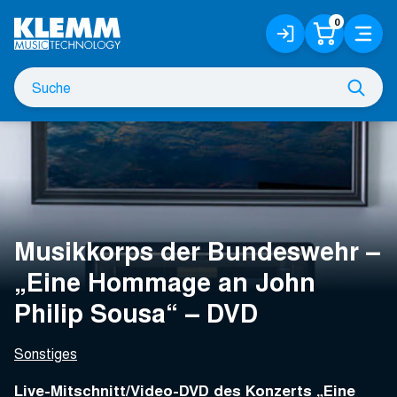
Zum
0
Anmelden
Warenko
Menü
Hauptinhalt
/
Registrieren
Suche
Such
nach
Musikkorps der Bundeswehr –
„Eine Hommage an John
Philip Sousa“ – DVD
Sonstiges
Live-Mitschnitt/Video-DVD des Konzerts „Eine