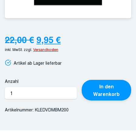
Ursprünglicher
Aktueller
22,00
€
9,95
€
inkl. MwSt.
zzgl.
Versandkosten
Preis
Preis
Artikel ab Lager lieferbar
war:
ist:
22,00 €
9,95 €.
Anzahl
In den
Musikkorps
Warenkorb
der
Bundeswehr
Artikelnummer:
KLEDVDMBM200
-
„Eine
Hommage
an