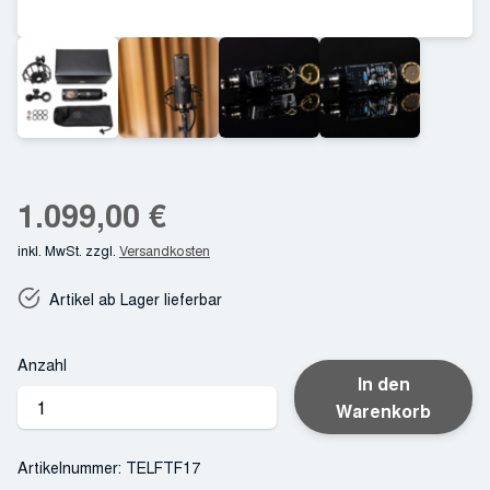
1.099,00
€
inkl. MwSt.
zzgl.
Versandkosten
Artikel ab Lager lieferbar
Anzahl
In den
Telefunken
Warenkorb
TF17
FET
Artikelnummer:
TELFTF17
Menge