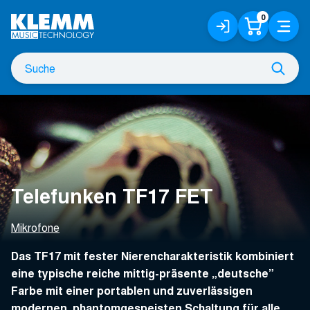
Zum
0
Anmelden
Warenko
Menü
Hauptinhalt
/
Registrieren
Suche
Such
nach
Telefunken TF17 FET
Mikrofone
Das TF17 mit fester Nierencharakteristik kombiniert
eine typische reiche mittig-präsente „deutsche”
Farbe mit einer portablen und zuverlässigen
modernen, phantomgespeisten Schaltung für alle