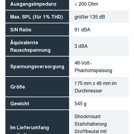
Ausgangsimpedanz
< 200 Ohm
Max. SPL (für 1% THD)
größer 135 dB
S/N Ratio
91 dBA
Äquivalente
3 dBA
Rauschspannung
48-Volt-
Spannungsversorgung
Phantomspeisung
175 mm x 46 mm im
Größe
Durchmesser
Gewicht
545 g
Shockmount
Stativhalterung
Im Lieferumfang
Stoffbeutel mit