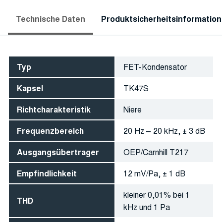
Technische Daten
Produktsicherheitsinformatio
Typ
FET-Kondensator
Kapsel
TK47S
Richtcharakteristik
Niere
Frequenzbereich
20 Hz – 20 kHz, ± 3 dB
Ausgangsübertrager
OEP/Carnhill T217
Empfindlichkeit
12 mV/Pa, ± 1 dB
kleiner 0,01% bei 1
THD
kHz und 1 Pa