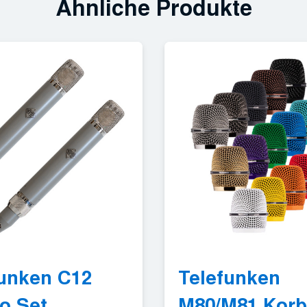
Ähnliche Produkte
funken C12
Telefunken
o Set
M80/M81 Kor