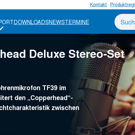
Kontakt
Produktregi
 Deluxe Stereo-Set
Suche
PORT
DOWNLOADS
NEWS
TERMINE
nach
head Deluxe Stereo-Set
renmikrofon TF39 im
itert den „Copperhead“-
chtcharakteristik zwischen