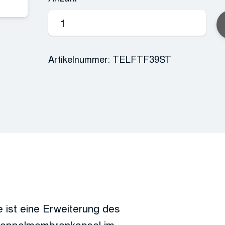
Telefunken
TF39
Copperhead
Artikelnummer:
TELFTF39ST
Deluxe
Stereo-
Set
Menge
st eine Erweiterung des
Doppelmembrankapsel im