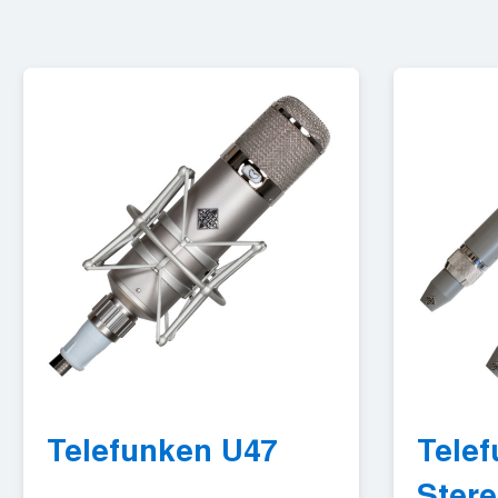
Telefunken U47
Tele
Stere