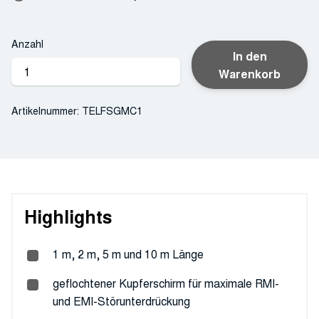
Anzahl
In den
Telefunken
Warenkorb
XLR-
Kabel
Artikelnummer:
TELFSGMC1
Menge
Highlights
1 m, 2 m, 5 m und 10 m Länge
geflochtener Kupferschirm für maximale RMI-
und EMI-Störunterdrückung