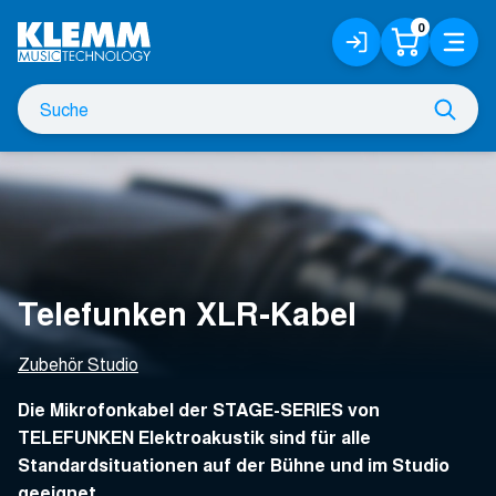
Zum
0
Anmelden
Warenko
Menü
Hauptinhalt
/
Registrieren
Suche
Such
nach
Telefunken XLR-Kabel
Zubehör Studio
Die Mikrofonkabel der STAGE-SERIES von
TELEFUNKEN Elektroakustik sind für alle
Standardsituationen auf der Bühne und im Studio
geeignet.