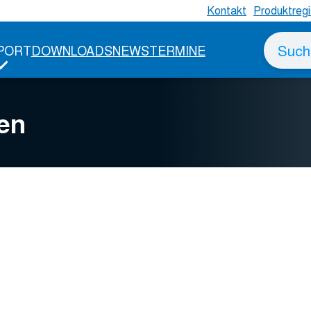
Kontakt
Produktregi
Suche
PORT
DOWNLOADS
NEWS
TERMINE
nach
en