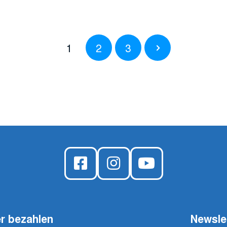
1
2
3
r bezahlen
Newsle