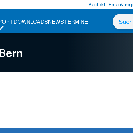
Kontakt
Produktregi
Suche
PORT
DOWNLOADS
NEWS
TERMINE
nach
 Bern