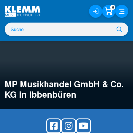
Zum
0
Anmelden
Warenko
Menü
Hauptinhalt
/
Registrieren
Suche
Such
nach
MP Musikhandel GmbH & Co.
KG
in Ibbenbüren