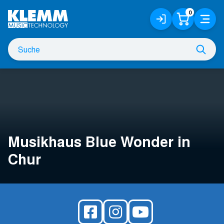
Zum
0
Anmelden
Warenko
Menü
Hauptinhalt
/
Registrieren
Suche
Such
nach
Musikhaus Blue Wonder
in
Chur