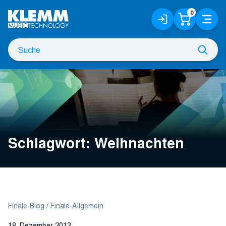
Zum
0
Anmelden
Warenko
Menü
Hauptinhalt
/
Registrieren
Suche
Such
nach
Schlagwort:
Weihnachten
Finale-Blog
Finale-Allgemein
18. Dezember 2013