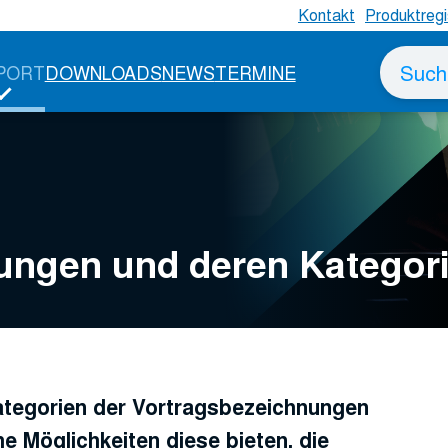
Kontakt
Produktregi
Suche
PORT
DOWNLOADS
NEWS
TERMINE
nach
ungen und deren Kategor
ategorien der Vortragsbezeichnungen
he Möglichkeiten diese bieten, die