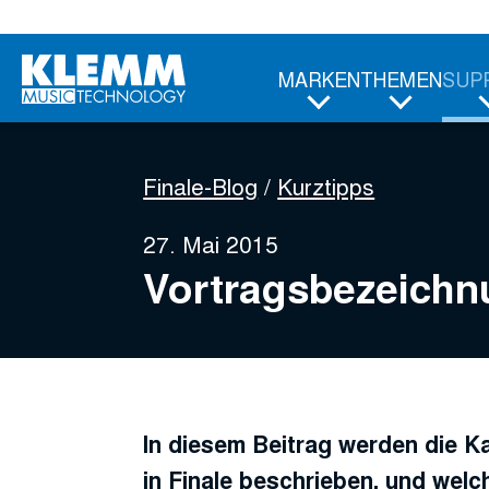
Zum
Hauptinhalt
MARKEN
THEMEN
SUP
Finale-Blog
Kurztipps
27. Mai 2015
Vortragsbezeichn
In diesem Beitrag werden die K
in Finale beschrieben, und welc