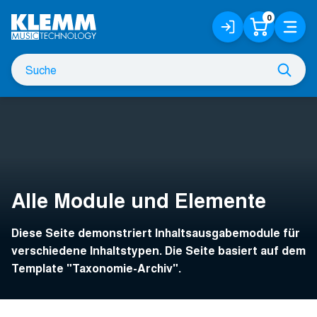
Zum
0
Anmelden
Warenko
Menü
Hauptinhalt
/
Registrieren
Suche
Such
nach
Alle Module und Elemente
Diese Seite demonstriert Inhaltsausgabemodule für
verschiedene Inhaltstypen. Die Seite basiert auf dem
Template "Taxonomie-Archiv".