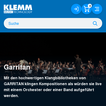
Zum
0
Anmelden
Warenko
Menü
Hauptinhalt
/
Registrieren
Suche
Such
nach
Garritan
Mit den hochwertigen Klangbibliotheken von
GARRITAN klingen Kompositionen als würden sie live
mit einem Orchester oder einer Band aufgeführt
werden.