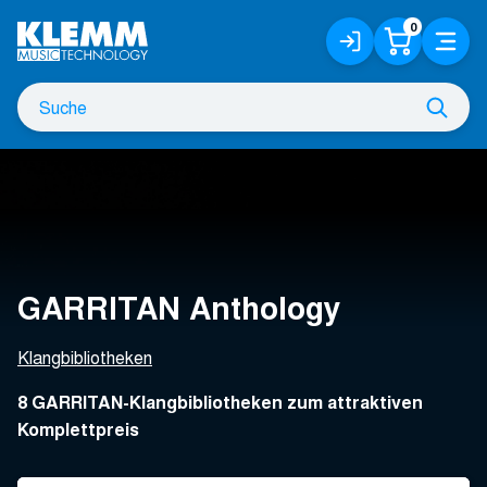
Zum
0
Anmelden
Warenko
Menü
Hauptinhalt
/
Registrieren
Suche
Such
nach
GARRITAN Anthology
Klangbibliotheken
8 GARRITAN-Klangbibliotheken zum attraktiven
Komplettpreis